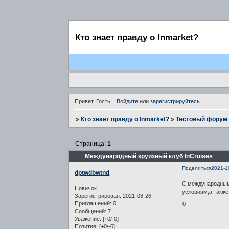
Кто знает правду о Inmarket?
Привет, Гость!
Войдите
или
зарегистрируйтесь
.
»
Кто знает правду о Inmarket?
»
Тестовый форум
Страница:
1
Международный круизный клуб InCruises
Поделиться
2021-1
dptwdbwtnd
С международным
Новичок
условиям,а такж
Зарегистрирован
: 2021-08-26
Приглашений:
0
0
Сообщений:
7
Уважение:
[+0/-0]
Позитив:
[+0/-0]