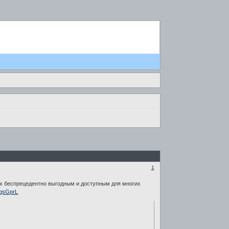
1
х беспрецедентно выгодным и доступным для многих
d/gsGprL