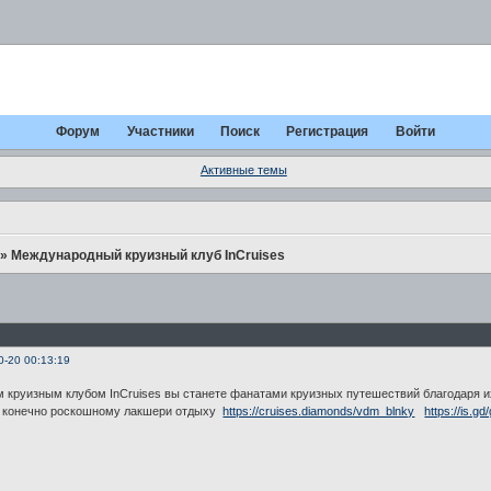
Форум
Участники
Поиск
Регистрация
Войти
Активные темы
»
Международный круизный клуб InCruises
0-20 00:13:19
 круизным клубом InCruises вы станете фанатами круизных путешествий благодаря и
е конечно роскошному лакшери отдыху
https://cruises.diamonds/vdm_blnky
https://is.g