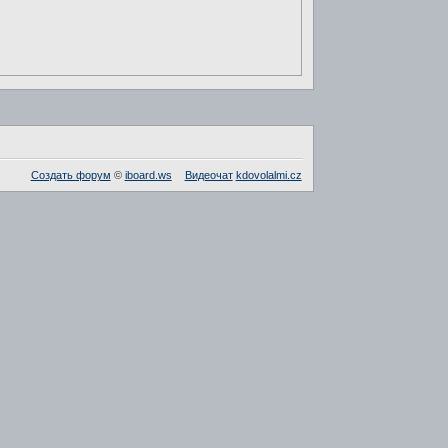
Создать форум
©
iboard.ws
Видеочат
kdovolalmi.cz