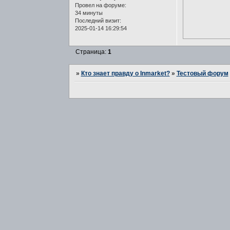
Провел на форуме:
34 минуты
Последний визит:
2025-01-14 16:29:54
Страница:
1
»
Кто знает правду о Inmarket?
»
Тестовый форум