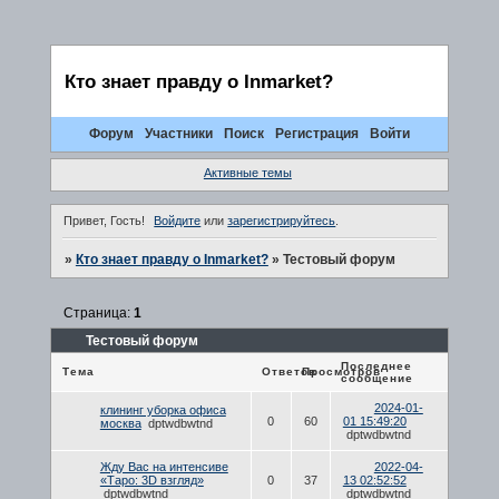
Кто знает правду о Inmarket?
Форум
Участники
Поиск
Регистрация
Войти
Активные темы
Привет, Гость!
Войдите
или
зарегистрируйтесь
.
»
Кто знает правду о Inmarket?
»
Тестовый форум
Страница:
1
Тестовый форум
Последнее
Тема
Ответов
Просмотров
сообщение
2024-01-
клининг уборка офиса
0
60
01 15:49:20
москва
dptwdbwtnd
dptwdbwtnd
Жду Вас на интенсиве
2022-04-
«Таро: 3D взгляд»
0
37
13 02:52:52
dptwdbwtnd
dptwdbwtnd